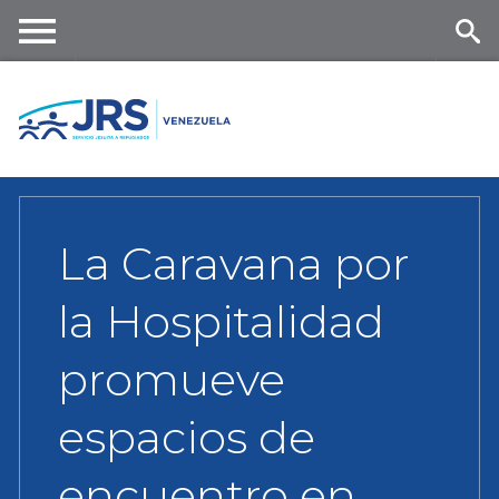
Skip
to
main
Me
Se
content
nu
ar
ch
La Caravana por
la Hospitalidad
promueve
espacios de
encuentro en