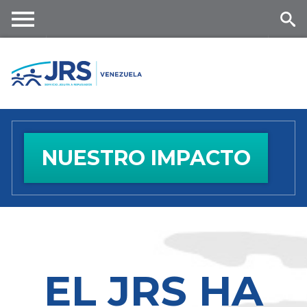
Skip
to
main
Me
Se
content
nu
ar
ch
NUESTRO IMPACTO
EL JRS HA